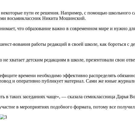
 некоторые пути ее решения. Например, с помощью школьного с
 нами восьмиклассник Никита Мошинский.
нимает, что образование важно в современном мире и нужно для
шенст-вования работы редакций в своей школе, как бороться с 
о не хватает детским редакциям в школе, презентовали свои от
фиците времени необходимо эффективно распределять обязаннос
повод и оперативно публикует материал. Сами же юные журналист
ть в таких заседаниях чаще», — сказала семиклассница Дарья Во
частие в мероприятиях подобного формата, потому все получил