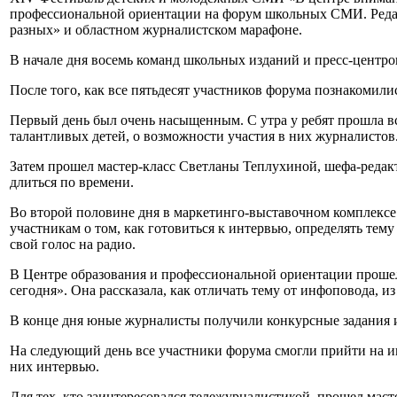
профессиональной ориентации на форум школьных СМИ. Редак
разных» и областном журналистском марафоне.
В начале дня восемь команд школьных изданий и пресс-центро
После того, как все пятьдесят участников форума познакомилис
Первый день был очень насыщенным. С утра у ребят прошла в
талантливых детей, о возможности участия в них журналистов
Затем прошел мастер-класс Светланы Теплухиной, шефа-редакт
длиться по времени.
Во второй половине дня в маркетинго-выставочном комплексе
участникам о том, как готовиться к интервью, определять тем
свой голос на радио.
В Центре образования и профессиональной ориентации прошел 
сегодня». Она рассказала, как отличать тему от инфоповода, из
В конце дня юные журналисты получили конкурсные задания и
На следующий день все участники форума смогли прийти на и
них интервью.
Для тех, кто заинтересовался тележурналистикой, прошел маст