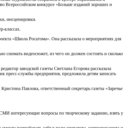
во Всероссийском конкурсе «Больше изданий хороших и
ки, инсценировки.
ер-классах.
оекта «Школа Росатома». Она рассказала о мероприятиях для
о снимать видеосюжет, из чего он должен состоять и сколько
едактор заводской газеты Светлана Егорова рассказала
дник пресс-службы предприятия, предложила детям записать
 Кристина Павлова, ответственный секретарь газеты «Заречье
 СМИ интересующие вопросы по творческому заданию, взять у
 смогли попробовать себя в роли оператора, корреспондента и