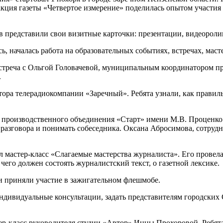
ция газеты «Четвертое измерение» поделилась опытом участия 
в представили свои визитные карточки: презентации, видеороли
ь, началась работа на образовательных событиях, встречах, маст
стреча с Ольгой Головачевой, муниципальным координатором пр
.
ора телерадиокомпании «Заречный». Ребята узнали, как правильн
 производственного объединения «Старт» имени М.В. Проценко р
у разговора и понимать собеседника. Оксана Абросимова, сотру
мастер-класс «Слагаемые мастерства журналиста». Его провела
 чего должен состоять журналистский текст, о газетной лексике.
 приняли участие в зажигательном флешмобе.
ндивидуальные консультации, задать представителям городских
ер-класс руководителя студии «Автор» Инны Прохоровой. Ребята