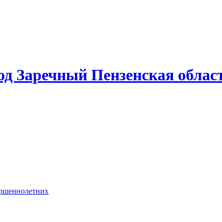
од Заречный Пензенская облас
ершеннолетних