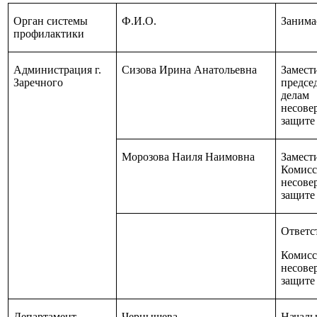
Орган системы
Ф.И.О.
Занима
профилактики
Администрация г.
Сизова Ирина Анатольевна
Замест
Заречного
предсе
делам
несове
защите
Морозова Наиля Наимовна
Замест
Комисс
несове
защите
Ответс
Комисс
несове
защите
Департамент
Чернышева
Началь