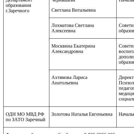
образования
Светлана Витальевна
г.Заречного
Лохматова Светлана
Советн
Алексеевна
образо
Москвина Екатерина
Советн
Александровна
воспит
дополн
образо
Ахтямова Лариса
Директ
Анатольевна
Психол
педаго
медици
социал
ОДН МО МВД РФ
Золотова Наталья Евгеньевна
Началь
по ЗАТО Заречный