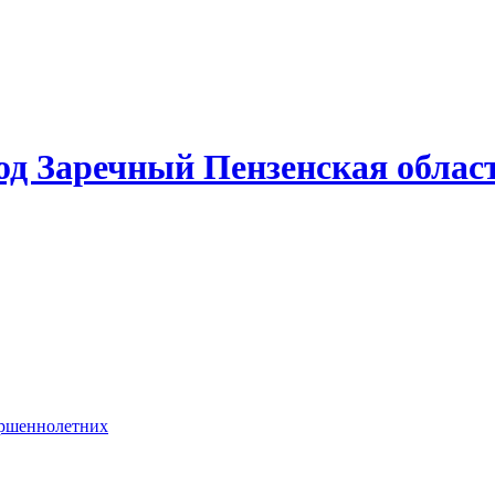
од Заречный Пензенская облас
ершеннолетних