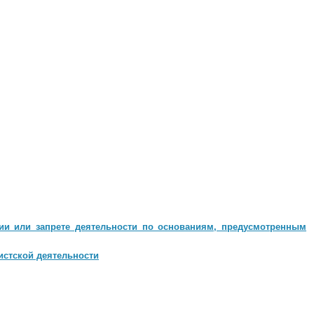
ии или запрете деятельности по основаниям, предусмотренным
истской деятельности