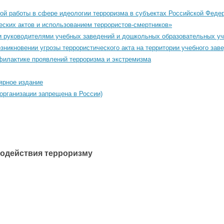
ой работы в сфере идеологии терроризма в субъектах Российской Феде
ских актов и использованием террористов-смертников»
ти руководителями учебных заведений и дошкольных образовательных у
зникновении угрозы террористического акта на территории учебного зав
филактике проявлений терроризма и экстремизма
ярное издание
организации запрещена в России)
водействия терроризму