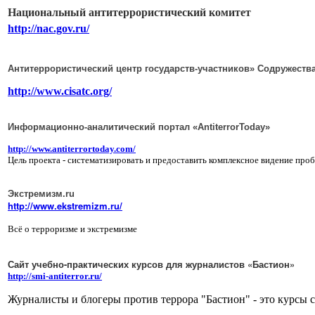
Национальный антитеррористический комитет
http://nac.gov.ru/
Антитеррористический центр государств-участников» Содружеств
http://www.cisatc.org/
Информационно-аналитический портал «AntiterrorToday»
http://www.antiterrortoday.com/
Цель проекта - систематизировать и предоставить комплексное видение про
Экстремизм.ru
http://www.ekstremizm.ru/
Всё о терроризме и экстремизме
Сайт у
чебно-практических курсов для журналистов «Бастион»
http://smi-antiterror.ru/
Журналисты и блогеры против террора "Бастион" - это курсы