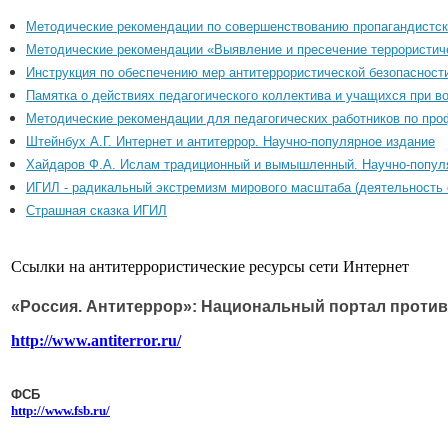
Методические рекомендации по совершенствованию пропагандистск
Методические рекомендации «Выявление и пресечение террористиче
Инструкция по обеспечению мер антитеррористической безопаснос
Памятка о действиях педагогического коллектива и учащихся при во
Методические рекомендации для педагогических работников по про
Штейнбух А.Г. Интернет и антитеррор. Научно-популярное издание
Хайдаров Ф.А. Ислам традиционный и вымышленный. Научно-попул
ИГИЛ - радикальный экстремизм мирового масштаба (деятельность 
Страшная сказка ИГИЛ
Ссылки на антитеррористические ресурсы сети Интернет
«Россия. Антитеррор»: Национальный портал проти
http://www.antiterror.ru/
ФСБ
http://www.fsb.ru/