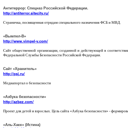
Антитеррор: Спецназ Российской Федерации.
http://antiterror.sitecity.ru/
Страничка, посвященная отрядам специального назначения ФСБ и МВД.
«Вымпел-В»
http://www.vimpel-v.com/
Сайт общественной организации, созданной и действующей в соответстви
Федеральной Службы Безопасности Российской Федерации.
Сайт «Хранитель»
http://psj.ru/
Медиапортал о безопасности
«Азбука безопасности»
http://azbez.com/
Проект для детей и взрослых. Цель сайта «Азбука безопасности» - формиров
«Аль-Хакк»
(Истина)