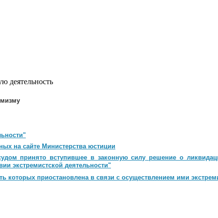
ую деятельность
емизму
льности"
ных на сайте Министерства юстиции
судом принято вступившее в законную силу решение о ликвидац
вии экстремистской деятельности"
ь которых приостановлена в связи с осуществлением ими экстрем